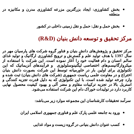
بخش کشاورزی:
ایجاد بزرگترین مزرعه کشاورزی مدرن و مکانیزه در
منطقه
بخش حمل و نقل:
حمل و نقل زمینی داخلی در کشور
مرکز تحقیق و توسعه دانش بنیان (
R&D
)
مرکز تحقیق و پژوهش‌های دانش بنیان و فناور گروه شرکت های پارسیان مهر در
سال 1397 با هدف تولید علم و گسترش و ترویج کشاورزی ارگانیک و تولید غذای
سالم انسان و دام فعالیت خود را آغاز نموده است. این شرکت با
استفاده از
میکروارگانیسم­‌های اختصاصی لیگنینوسلولوزی و فرآیندهای آنزیماتیک
که این
تکنولوژی برای اولین بار در خاورمیانه توسط این شرکت بصورت دانش بنیان
اختراع و در معاونت علمی ریاست جمهوری (شرکت های دانش بنیان) ثبت شده و
وارد چرخه تولید شده است. با
این تکنولوژی که به دلیل قدرت تجزیه کنندگی و
استریل بالا در تجزیه ترکیبات مقاوم و مضر آلی و بهبود کیفیت محصول نهایی
کاربرد دارد
در تولیدات خوراک دام این شرکت استفاده می­‌شود.
سرآمد تحقیقات کارشناسان این مجموعه موارد زیر می‌­باشد:
ورود به جامعه علمی پارک علم و فناوری جمهوری اسلامی ایران
کسب عنوان دانش بنیانی در گروه زیست و مواد غذایی