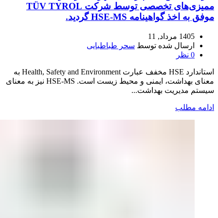
ممیزی‌های تخصصی توسط شرکت TÜV TYROL
موفق به اخذ گواهینامه HSE-MS گردید.
1405 مرداد, 11
ارسال شده توسط
سحر طباطبایی
0
نظر
استاندارد HSE مخفف عبارت Health, Safety and Environment به
معنای بهداشت، ایمنی و محیط زیست است. HSE-MS نیز به معنای
سیستم مدیریت بهداشت...
ادامه مطلب