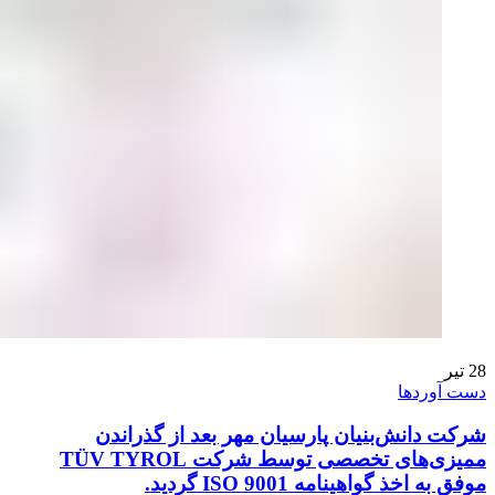
28
تیر
دست آوردها
شرکت دانش‌بنیان پارسیان مهر بعد از گذراندن
ممیزی‌های تخصصی توسط شرکت TÜV TYROL
موفق به اخذ گواهینامه ISO 9001 گردید.