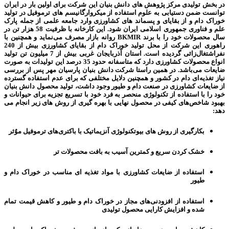
در بخش تولیدی مرکز پژوهش های دانش بنیان این شرکت
برای اولین بار در ایران
توانست ضمن دستیابی به علوم استفاده از میکروارگانیسم های ترموفیل در تولید
خوراک دام و از بقایای و پسماند های کشاورزی وارد جامعه علمی از جمله پارک
علم و فناوری جمهوری اسلامی ایران شود. این کارخانه با ظرفیت 58 هزار تن در
سال محصولات خود را با برند
BKMIR
روانه بازار مصرف
می‌
نماید و همچنین با
راهوری این شرکت از محل تولید خوراک دام از بقایای کشاورزی بیش از 240
نفراشتغال‌زائی گردیده است.
استان آذربایجان غربی بیش از 7 میلیون تن تولید
انواع محصولات کشاورزی دارد که متاسفانه حدود 35 درصد این تولیدات به صورت
ضایعات می‌باشد. در
همین راستا شرکت دانش بنیان پارسیان مهر پس از بررسی
نیاز تغذیه‌ای دام در کشور و همچنین دلایل مختلفی که برای عدم استفاده گسترده
از ضایعات کشاورزی در صنعت دام و طیور وجود داشت،
تولید
محصول دانش بنیان
خود را
با استفاده از تکنولوژی منحصر به فرد خود با تسریع تجزیه برای حیوانات و
بهبود شاخص‌­های کیفی در محصول نهایی با بهره گیری از روش های زیر انجام می
دهد:
بکارگیری از روش های بیوتکنولوژی آنزیماتیک با باکتری­‌های ترموفیل موٌثر
خشک کردن سریع و کمترین آسیب به بافت محصولات تر
استفاده از ضایعات کشاورزی با مواد تغذیه ای مناسب در خوراک دام و
طیور
استفاده از افزودنی‌های مجاز در خوراک دام و طیور و کاهش قیمت تمام
شده و افزایش کارایی محصول تولیدی