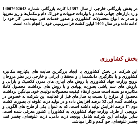
در بخش بازرگانی خارجی از سال 1397با کارت بازرگانی شماره 14007602643
وارد بازارهای جهانی شده و با واردات حبوبات و خوراک دام و مکمل‌ها و ریز مغزی­ها
و صادرات انواع محصولات کشاورزی و صدور خدمات فنی مهندسی کار خود را
ادامه داده و در سال 1400 اولین کشت فراسرزمینی خود را انجام داده است.
بخش کشاورزی
این شرکت در بخش کشاورزی با ایجاد بزرگترین سایت های یکپارچه مکانیزه
کشاورزی و با بکارگیری دانشمندان و محققان ایرانی و خارجی زیر نظر مروجان
ترویج وزارت جهاد کشاورزی با روش های آبیاری های مدرن کلاسیک و بارانی و
باروش های سم پاشی بصورت پهپادی و با روش های برداشت محصول کاملا
مکانیزه توانسته است ضمن ارتقاء کیفیت محصولات تولیدی خود، میانگین برداشت
محصول از مزارع را نسبت به سال‌های قبل از فعالیت این شرکت به خصوص در
برداشت گندم آبی 52 درصد افزایش داده و در تولید ذرت علوفه‌ای بصورت کشت
دوم
۴۱
درصد افزایش تولید داشته است، که به عنوان یکی از طرح های الگویی و
ترویجی از طرف وزارت جهاد کشاورزی به کشاورزان کشور معرفی شده است.
سایر تولیدات این شرکت شامل یونجه، ذرت دامی، ذرت علوفه‌ای، چغندر قند،
چغندر علوفه‌ای، جو، گندم و کلزا می­باشد.