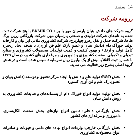
14
اسفند
رزومه شرکت
گروه شرکت‌های دانش بنیان پارسیان مهر با برند
BKMIR.CO
با پنج شرکت ثبت
شده به نام‌های شرکت تولیدی و صنعتی پارسیان مهر، شرکت بازرگانی زرین برگ
طاها، شرکت حمل و نقل رهرو چهاربرج، شرکت کشاورزی ملائی ایرانیان و کارخانه
تولید خوراک دام (دانش بنیان و عضو پارک علم فن آوری)، با هدف ایجاد زنجیره
کامل تولید و ارتقاء و بهبود کیفیت و کمیت تولیدات محصولات کشاورزی و صنایع
تبدیلی و تکمیلی
،
صنعت کشاورزی و دامپروری و مرغداری های کشور، درسال
۱۳۷۹
با شماره ثبت 3645
با بیش از یک بیلیون ریال سرمایه
تاسیس شده است و در شش
گروه اصلی بشرح زیر فعالیت می نماید.
بخش
R&D
:
تولید علم و دانش با ایجاد مرکز تحقیق و توسعه (دانش بنیان و
عضو پارک علم و فن آوری کشور
)
بخش تولید:
تولید انواع خوراک دام از پسماندهای و ضایعات کشاورزی به
روش دانش بنیان
بخش بازرگانی داخلی:
تامین انواع نیازهای بخش صنعت الکل‌سازی،
دامپروری و مرغداری­‌های کشور
بخش بازرگانی خارجی:
واردات انواع نهاده های دامی و حبوبات و صادرات
انواع محصولات کشاورزی