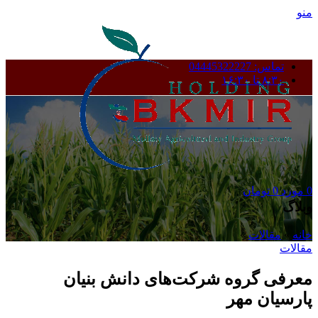
منو
تماس: 04445322227
۸:۳۰ تا ۱۶:۳۰
0
مورد
0
تومان
وبلاگ
خانه
»
مقالات
»
مقالات
معرفی گروه شرکت‌های دانش بنیان
پارسیان مهر