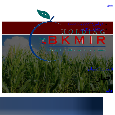
منو
تماس: 04445322227
۸:۳۰ تا ۱۶:۳۰
0
مورد
0
تومان
اخبار
خانه
»
آرشیو با دسته بندی "اخبار"