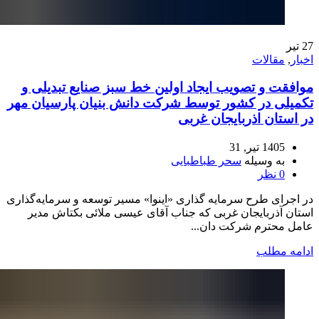
27
تیر
اخبار
,
مقالات
موافقت و تصویب ایجاد اولین خط سبز صنایع تبدیلی و
تکمیلی در کشور توسط شرکت دانش بنیان پارسیان مهر
در استان اذربایجان غربی
1405 تیر, 31
به وسیله
سحر طباطبایی
0
نظر
در اجرای طرح سرمایه گذاری «اینوا» مسیر توسعه و سرمایه‌گذاری
استان آذربایجان غربی که جناب آقای عیسی ملائی بکتاش مدیر
عامل محترم شرکت دان...
ادامه مطلب