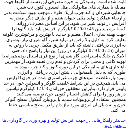
ثابت شده است. رسیدگی به جیره مصرفی این دسته از گاوها جهت
مقابله با بیماری های متابولیکی مثل اسیدوز، کتوز، تب شیر،
جابجایی شیردان و کبد چرب از یک طرف موجب بهبود سلامت بدنی
و ارتقاء عملکرد تولید مثلی حیوان شده و از طرف دیگر منجر به
افزایش در تولید شیر می شود. بر این اساس مصرف روزانه
کنسانتره باید بین 45 / 0-9 / 0 کیلوگرم افزایش یابد. باید گاوها را
جهت بهینه سازی اعمال هضم و جذب، با بهترین و مرغوبترین علوفه
تعلیف کرد. به دلیل بالا رفتن در تولید شیر، گاو شیری نیاز بیشتری
به انرژی دریافتی داشته که باید از طریق مکمل چربی یا روغن به
میزان (45 / 0 تا 9 / 0 کیلوگرم در روز) این نیاز را پاسخ داد. حتی
الامکان جایگاه استراحت گاو شیری از نوع فری استال بوده همراه با
تهوبه کافی و محلی برای گردش و قدم زدن تعبیه شود. از مهمترین
ناهنجاری های متابولیکی در این دوره کتوز و کبد چرب بوده به
طوری که به دلیل ناهمخوانی داشتن انرژی دریافتی و انرژی
موردنیاز، غلظت اسیدهای چرب غیراستری شده در خون افزایش
می یابد. همچنین در این شرایط غلظت گلوکز و انسولین خون در حد
پایینی قرار دارد. بنابراین محققین خوراندن 3 تا 12 کیلوگرم نیاسین
در هر روز را برای کاهش اجسام کتونی خون توصیه می کنند.
همچنین استفاده از پروپیونات سدیم یا پروپیلن گلیکول سطح گلوکز
خون و به دنبال آن انرژی مورد نیاز دام را در سطح مناسبی حفظ
می کند
.
جدیدتر
راهکارهایی در جهت افزایش تولید و بهره وری در گاوداری ها
– بخش دوم