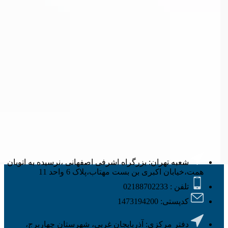
شعبه تهران: بزرگراه اشرفی اصفهانی ،نرسیده به اتوبان
همت،خیابان اکبری بن بست مهتاب،پلاک 6 واحد 11
تلفن : 02188702233
کدپستی: 1473194200
دفتر مرکزی: آذربایجان غربی، شهرستان چهاربرج،