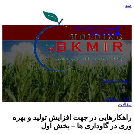
منو
تماس: 04445322227
۸:۳۰ تا ۱۶:۳۰
0
مورد
0
تومان
وبلاگ
خانه
»
مقالات
»
مقالات
راهکارهایی در جهت افزایش تولید و بهره
وری در گاوداری ها – بخش اول