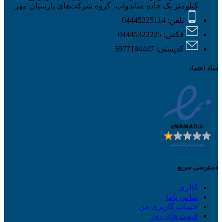
کیلومتر یک جاده میاندواب، گروه شرکت‌های پارسیان مهر
تلفن: 04445325114
فکس: 04445322225
کدپستی: 5977194447
نماد اعتماد
دسترسی سریع
گالری
تماس باما
حساب کاربری من
قیمت های روز