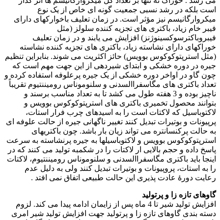
می رسد . خوراک نه تنها بر تعداد کل میکروارگانیسم ها اثر گذار
است بلکه در رشد نسبی جمعیت گونه ای خاص از یک نوع
میکروارگانیسم نیز مؤثر است. در زمان تعلیف باخوارکهای دارای
فیبر خام زیاد، باکتری های تجزیه کننده سلولز (مثل
فیبروباکترسوکسینوژنز) افزایش می یابند و در زمان تعلیف
خوراکهای دارای نشاسته زیاد، باکتری های تجزیه کننده نشاسته
(مثل استرپتوکوکوس بوویس) حائز اکثریت می شوند. بنابراین تنظیم
جیره در دوره خشکی و ابتدای شیردهی از این جهت مهم است که
چون گاو در اواخر دوره خشکی از یک جیره پرعلوفه استفاده کرده و
تعداد باکتری های مگاسفراالسدنی و سلنوموناس رومیننتیوم تقریباً
ناچیز بوده و 3 هفته طول می کشد تا به تعداد مناسب برسند و
بتوانند محصول تخمیری باکتری های استرپتوکوکوس بوویس و
لاکتوباسیل که لاکتات است را به اسیدهای چرب فرار استات،
پرپیونات و بوتیرات تبدیل کنند تغییر ناگهانی جیره از حالت علوفه ای
به حالت پرکنسانتره می تواند زیان بار باشد. چون باکتریهای
استرپتوکوکوس بوویس و لاکتوباسیلها به جیره پرنشاسته به سرعت
پاسخ داده و حجم بالایی ار لاکتات را در شکمبه تولید می کنند که در
اینجا باید باکتری مگاسفراالسدنی و سلنوموناس رومیننتیوم، لاکتات
را به استات، پروپیونات و بوتیرات تبدیل کنند ولی به دلیل عدم
رعایت دورۀ عادت پذیری این حالت طبیعی اتفاق نمی افتد
.
گاوهای تازه زا و پرتولید
افزایش تولید شیر تا 4 ماه پس از زایمان ادامه پیدا می کند. لزوم
دسته بندی گاوهای تازه زا و پرتولید جهت افزایش تولید شیر امری