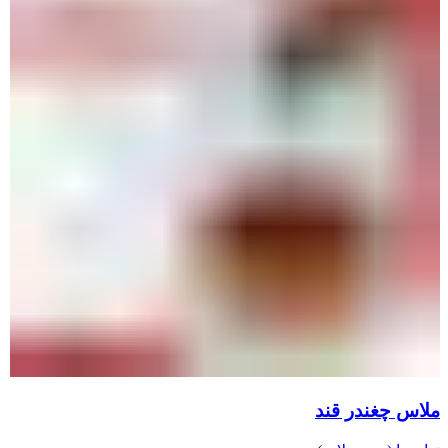
ملاس چغندر قند