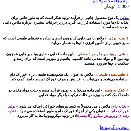
نهاده‌ها (محصولات)
15,000
تومان
ملاس
یک نوع محصول جانبی از فرآیند تولید شکر است که به طور خاص برای
تغذیه دام‌ها مورد استفاده قرار می‌گیرد. در زیر جزئیات بیشتری درباره ملاس دامی
آورده شده است:
1. منبع انرژی:
- ملاس دامی حاوی کربوهیدرات‌های ساده و قندهای طبیعی است که
منبع خوبی برای تأمین انرژی دام‌ها به شمار می‌آید.
2. غنی از ویتامین‌ها و مواد معدنی:
- این ماده غذایی ، حاوی ویتامین‌هایی همچون
ویتامین B و مواد معدنی مانند کلسیم، پتاسیم و منیزیم است که برای رشد و
سلامت دام‌ها ضروری هستند.
3. طعم‌دهنده طبیعی:
- ملاس به عنوان یک طعم‌دهنده طبیعی برای خوراک دام
استفاده می‌شود و می‌تواند به افزایش مصرف خوراک توسط دام‌ها کمک کند.
4. کمک به هضم:
- این ماده می‌تواند به بهبود فرآیند هضم و جذب مواد مغذی در
دام‌ها کمک کند، به ویژه در حالت ترکیب با دیگر مواد غذایی.
-
تغذیه دام:
ملاس دامی معمولاً به کنسانتره‌های خوراکی اضافه می‌شود. -
تولید
خوراک دام:
به عنوان یکی از اجزاء خوراک دام و طیور استفاده می‌شود. -
تغذیه
رتبه‌ای و پرورش میکروارگانیسم‌ها
: در تولید میکروبیوتیک‌ها به کار می‌رود.
انتخاب گزینه ها