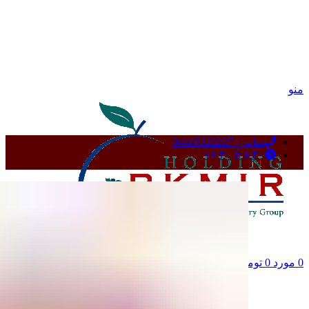
منو
تماس: 04445322227
۸:۳۰ تا ۱۶:۳۰
0
مورد
0
تومان