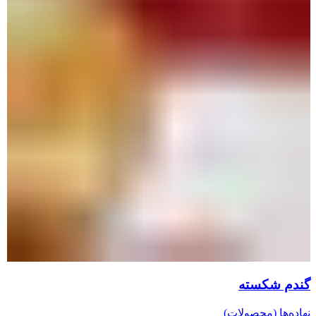
گندم شکسته
نهاده‌ها (محصولات)