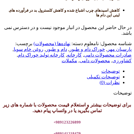
کاهش اسیدهای چرب اشباع شده و کاهش کلسترول بد در فرآورده های
لبنی این دام ها
در حال حاضر این محصول در انبار موجود نیست و در دسترس نمی
باشد.
شناسه محصول:
نامعلوم
دسته:
نهاده‌ها (محصولات)
برچسب:
پارسیان مهر
,
خوراک دام و طیور
,
دام و طیور
,
روغن خام سویا
,
صادرات محصولات دامی
,
کارخانه
,
کارخانه تولید خوراک دام
,
کشاورزی
,
محصولات دامی
,
مکملات
توضیحات
توضیحات تکمیلی
نظرات (0)
توضیحات
برای توضیحات بیشتر و استعلام قیمت محصولات با شماره های زیر
تماس بگیرید یا در واتساپ پیام دهید.
989123226899+
989141218479+