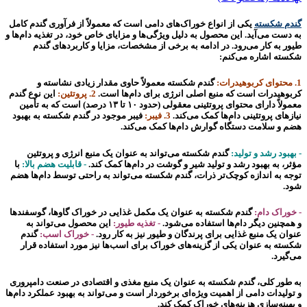
گندم شکسته
یکی از انواع خوراک‌های دامی است که معمولاً از فرآوری گندم کامل
به دست می‌آید. این محصول به دلیل ویژگی‌ها و مزایای خاص خود، در تغذیه دام‌ها و
طیور به کار می‌رود. در ادامه به برخی از مشخصات، مزایا و کاربردهای گندم
شکسته اشاره می‌کنم:
1. محتوای کربوهیدرات:
گندم شکسته معمولاً حاوی مقدار زیادی نشاسته و
کربوهیدرات است که منبع اصلی انرژی برای دام‌ها است.
2. پروتئین:
این نوع گندم
معمولاً دارای محتوای پروتئینی معقولی (حدود ۱۰ تا ۱۳ درصد) است که به تأمین
نیاز‌های پروتئینی دام‌ها کمک می‌کند.
3. فیبر:
فیبر موجود در گندم شکسته به بهبود
هضم و سلامت دستگاه گوارش دام‌ها کمک می‌کند.
- بهبود رشد و تولید:
گندم شکسته می‌تواند به عنوان یک منبع انرژی و پروتئین
مؤثر، به بهبود رشد و تولید شیر و گوشت در دام‌ها کمک کند.
- قابلیت هضم بالا:
با
توجه به اندازه کوچک‌تر ذرات، گندم شکسته می‌تواند به راحتی توسط دام‌ها هضم
شود.
- خوراک دام:
گندم شکسته به عنوان یک مکمل غذایی در خوراک گاوها، گوسفندها
و همچنین دیگر دام‌ها استفاده می‌شود.
- تغذیه طیور:
این محصول می‌تواند به
عنوان یک منبع غذایی برای پرندگان و طیور نیز به کار رود.
- خوراک اسب:
گندم
شکسته به عنوان یکی از گزینه‌های خوراک برای اسب‌ها نیز مورد استفاده قرار
می‌گیرد.
به طور کلی، گندم شکسته به عنوان یک منبع مغذی و اقتصادی در صنعت دامپروری
و تولیدات دامی از اهمیت ویژه‌ای برخوردار است و می‌تواند به بهبود عملکرد دام‌ها
و بهینه‌سازی هزینه‌های خوراک کمک کند.