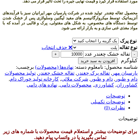
مورد استفاده قرار گیرد و قیمت نهایی جیره را تحت تاثیر قرار می دهد.
محصول تفاله چغندر تولید شده در شرکت پارسیان مهر ایرانیان سبز با فرآیندهای
آنزیماتیک توسط میکروارگانیسم­ های مفید لیگنین وسلولازی پس از خشک شدن
توسط دستگاه های مخصوص، به شکل های مفتولی، پرک و قالبی در آمده که با
مواد مغذی غنی سازی و به بازار ارائه می شود.
نوع پرک
نوع تفاله
❌ حذف انتخاب
تفاله خشک چغندر عدد
کیلوگرم
افزودن به سبد خرید
شناسه محصول:
نامعلوم
دسته:
نهاده‌ها (محصولات)
برچسب:
پارسیان مهر
,
تفاله پرک چغندر
,
تفاله خشک چغندر
,
تولید محصولات
دام و طیور
,
دام و طیور
,
شرکت ملائی
,
کارخانه تولید خوراک دام
,
کشاورزان
,
کشاورزی
,
محصولات دامی
,
نهاده های دامی
توضیحات
توضیحات تکمیلی
نظرات (0)
توضیحات
برای توضیحات بیشتر و استعلام قیمت محصولات با شماره های زیر
تماس بگیرید یا در واتساپ پیام دهید.