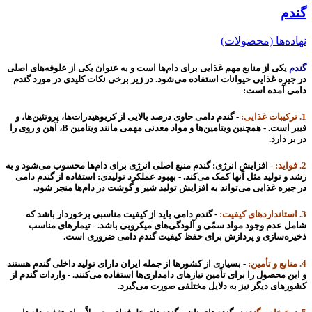
گندم
نهاده‌ها (محصولات)
گندم
یکی از منابع مهم غذایی برای دام‌ها است و به عنوان یکی از علوفه‌های اصلی
در جیره غذایی حیوانات استفاده می‌شود. در زیر برخی نکات کلیدی در مورد گندم
دامی آمده است:
1. ترکیبات غذایی:
- گندم دامی حاوی درصد بالایی از کربوهیدرات‌ها، پروتئین‌ها، و
فیبر است. - همچنین ویتامین‌ها و مواد معدنی مهمی مانند ویتامین B، آهن و روی را
در بر دارد.
2. فواید:
- افزایش انرژی: گندم منبع اصلی انرژی برای دام‌ها محسوب می‌شود و به
رشد و تولید مثل آنها کمک می‌کند. - بهبود عملکرد تولیدی: استفاده از گندم دامی
در جیره غذایی می‌تواند به افزایش تولید شیر و گوشت در دام‌ها منجر شود.
3. استانداردهای کیفیت:
- گندم دامی باید از کیفیت مناسبی برخوردار باشد که
شامل عدم وجود مواد سمّی و آلودگی‌های میکروبی باشد. - تیمار‌های مناسب
ذخیره‌سازی و پردازش برای حفظ کیفیت گندم دامی ضروری است.
4. منابع و تأمین:
- بسیاری از کشورها از جمله ایران دارای تولید داخلی گندم هستند
و این محصول را برای تأمین نیازهای دامداری‌ها استفاده می‌کنند. - واردات گندم از
کشورهای دیگر نیز به دلایل مختلفی صورت می‌گیرد.