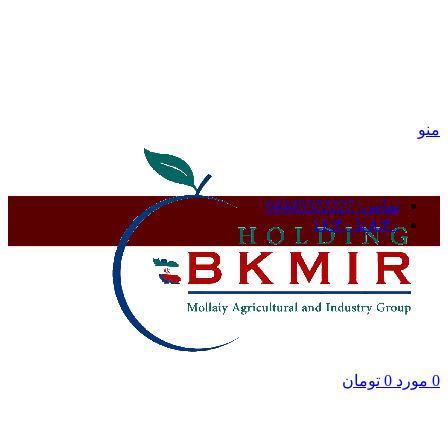
منو
تماس: 04445322227
۸:۳۰ تا ۱۶:۳۰
0
مورد
0
تومان