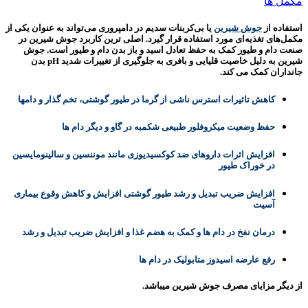
مکمل ها
استفاده از
جوش شیرین
یا بی‌کربنات سدیم در دامپروری می‌تواند به عنوان یکی از
مکمل‌های تغذیه‌ای مورد استفاده قرار گیرد. اصلی ترین کاربرد جوش شیرین در
صنعت دام و طیور کمک به حفظ تعادل اسید و باز بدن دام و طیور است. جوش
شیرین به دلیل خاصیت قلیایی و بافری به جلوگیری از تغییرات شدید pH بدن
جانداران کمک می کند.
کاهش تاثیرات استرس ناشی از گرما در طیور گوشتی، تخم گذار و دام­ها
حفظ وضعیت میکروفلور طبیعی شکمبه در گاو و دیگر دام ها
افزایش اثرات داروهای ضد کوکسیدیوزی مانند موننسین و سالینومایسین
در خوراک طیور
افزایش ضریب تبدیل و رشد طیور گوشتی افزایش و کاهش وقوع بیماری
آسیت
درمان نفخ در دام ها و کمک به هضم غذا و افزایش ضریب تبدیل و رشد
رفع عارضه اسیدوز متابولیک در دام ها
از دیگر مزایای مصرف جوش شیرین می­باشد.