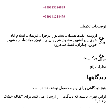
989123226899+
989141218479+
توضیحات تکمیلی
ارومیه, نقده, همدان, نیشابور, دزفول, فریمان, اسلام اباد,
نوع
خوی, پیرانشهر, مشهد, شیروان, بیستون, میاندوآب, مشهد,
پرک
جوین, چناران, فسا, شاهرود
نوع
پرک, پلت
تفاله
نظرات (0)
دیدگاهها
هیچ دیدگاهی برای این محصول نوشته نشده است.
اولین نفری باشید که دیدگاهی را ارسال می کنید برای “تفاله خشک
چغندر”