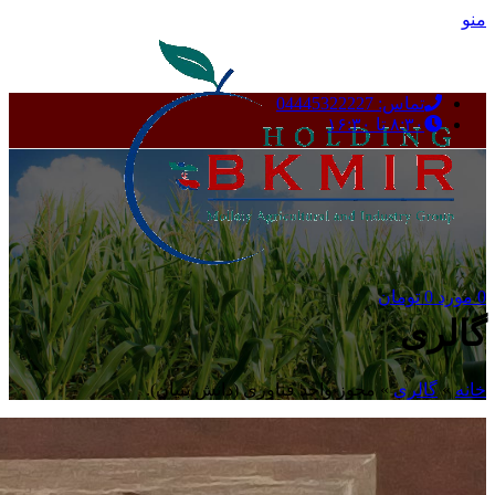
منو
تماس: 04445322227
۸:۳۰ تا ۱۶:۳۰
0
مورد
0
تومان
گالری
خانه
»
گالری
»
مجوز واحد فناوری (دانش بنیان).