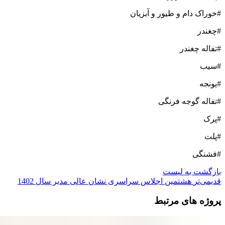
#خوراک دام و طیور و آبزیان
#چغندر
#تفاله چغندر
#سیب
#یونجه
#تفاله گوجه فرنگی
#پرک
#پلت
#فشنگی
بازگشت به لیست
قدیمی‌تر
هشتمین اجلاس سراسری نشان عالی مدیر سال 1402
پروژه های مرتبط