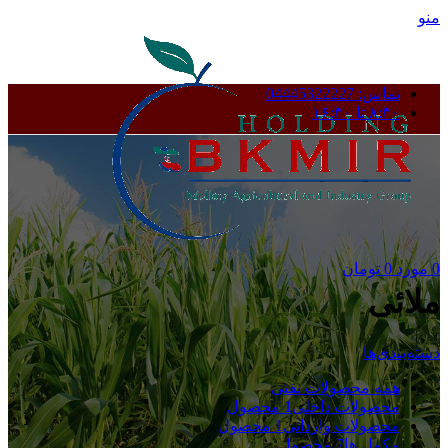
منو
تماس: 04445322227
۸:۳۰ تا ۱۶:۳۰
0
مورد
0
تومان
ملائی
دسته‌بندی‌ها
همه
محصولات نفتی
محصولات داخلی
1 محصول
محصولات وارداتی
1 محصول
مکمل ها
7 محصول