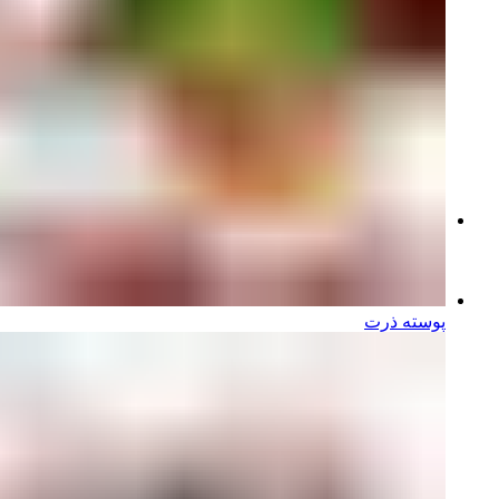
Bkmir
Bkmir
1
پوسته ذرت