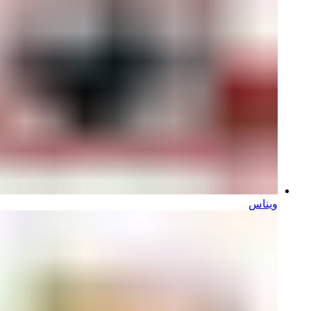
ویناس